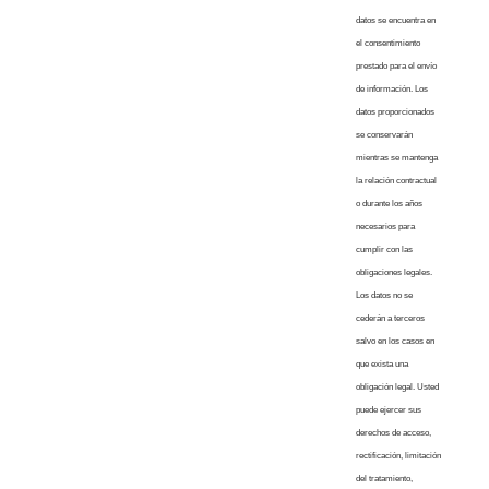
datos se encuentra en
el consentimiento
prestado para el envío
de información. Los
datos proporcionados
se conservarán
mientras se mantenga
la relación contractual
o durante los años
necesarios para
cumplir con las
obligaciones legales.
Los datos no se
cederán a terceros
salvo en los casos en
que exista una
obligación legal. Usted
puede ejercer sus
derechos de acceso,
rectificación, limitación
del tratamiento,