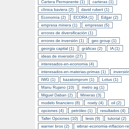
Cartera Permanente
(1)
carteras
(1)
clínica baviera
(2)
david rubert
(1)
Economía
(2)
ECORA
(1)
Edgar
(2)
empresa minera
(1)
empresas
(5)
errores de diversificación
(1)
errores de inversión
(1)
geo group
(1)
georgia capital
(1)
gráficas
(2)
IA
(1)
ideas de inversión
(27)
interesados-en-economia
(4)
interesados-en-materias-primas
(1)
inversió
IWG
(1)
kazatomprom
(1)
Lotus
(1)
Manu Rujano
(10)
metro ag
(1)
Miguel Daban
(2)
Mineras
(3)
modelo financiero
(8)
noely
(4)
oil
(2)
opciones
(4)
petróleo
(1)
resultados
(4)
Taller Opciones
(10)
tesis
(9)
tutorial
(2)
warner bros
(2)
wbnar-economia-inflacion-r