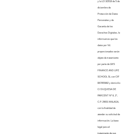
y la LO 3/2018 de 5 de
diciembre de
Protección de Datos
Personales y de
Garantía de los
Derechos Digitales, le
informamos que los
datos por Vd.
proporcionados serán
objeto de tratamiento
por parte de LWS
FINANCE AND LIFE
SCHOOL SL con CIF
B67855882 y domicilio
C/ DUQUESA DE
PARCENT Nº 8, 1º,
C.P. 29001 MALAGA,
con la finalidad de
atender su solicitud de
información. La base
legal para el
tratamiento de sus