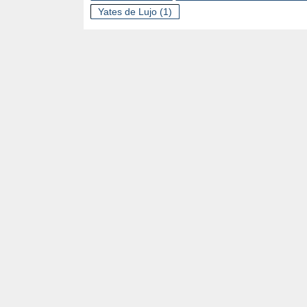
Yates de Lujo
(1)
A
D
E