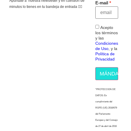
Apúntate a nuestra newsletter y en cuestión de
E-mail
minutos lo tienes en tu bandeja de entrada 👇🏻
Acepto
los términos
y las
Condiciones
de Uso
, y la
Política de
Privacidad
MÁNDAME E
“PROTECCION DE
DATOS: En
cumplimiento del
RGPD (UE) 2016/679
del Parlamento
Europeo y del Consejo
de 27 de abril de 2016