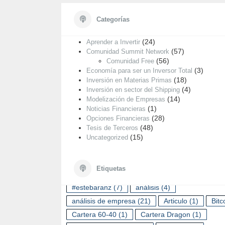
Categorías
Categorías
A
D
(55)
E
Análisis de Empresas
(24)
Aprender a Invertir
(57)
Comunidad Summit Network
(56)
Comunidad Free
(3)
Economía para ser un Inversor Total
(18)
Inversión en Materias Primas
(4)
Inversión en sector del Shipping
(14)
Modelización de Empresas
(1)
Noticias Financieras
(28)
Opciones Financieras
(48)
Tesis de Terceros
(15)
Uncategorized
ETIQUETAS
Etiquetas
#estebaranz
(7)
análisis
(4)
análisis de empresa
(21)
Articulo
(1)
Bitc
Cartera 60-40
(1)
Cartera Dragon
(1)