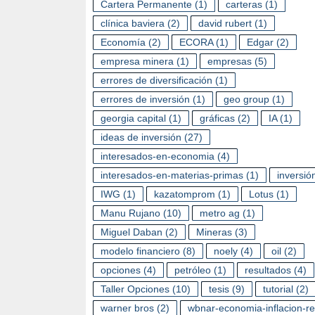
Cartera Permanente
(1)
carteras
(1)
clínica baviera
(2)
david rubert
(1)
Economía
(2)
ECORA
(1)
Edgar
(2)
empresa minera
(1)
empresas
(5)
errores de diversificación
(1)
errores de inversión
(1)
geo group
(1)
georgia capital
(1)
gráficas
(2)
IA
(1)
ideas de inversión
(27)
CO
interesados-en-economia
(4)
FR
interesados-en-materias-primas
(1)
inversió
IWG
(1)
kazatomprom
(1)
Lotus
(1)
Manu Rujano
(10)
metro ag
(1)
Miguel Daban
(2)
Mineras
(3)
modelo financiero
(8)
noely
(4)
oil
(2)
opciones
(4)
petróleo
(1)
resultados
(4)
Taller Opciones
(10)
tesis
(9)
tutorial
(2)
warner bros
(2)
wbnar-economia-inflacion-r