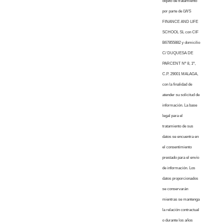
objeto de tratamiento
por parte de LWS
FINANCE AND LIFE
SCHOOL SL con CIF
B67855882 y domicilio
C/ DUQUESA DE
PARCENT Nº 8, 1º,
C.P. 29001 MALAGA,
con la finalidad de
atender su solicitud de
información. La base
legal para el
tratamiento de sus
datos se encuentra en
el consentimiento
prestado para el envío
de información. Los
datos proporcionados
se conservarán
mientras se mantenga
la relación contractual
o durante los años