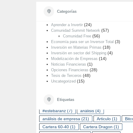
Categorías
Categorías
CO
FR
(55)
Análisis de Empresas
(24)
Aprender a Invertir
(57)
Comunidad Summit Network
(56)
Comunidad Free
(3)
Economía para ser un Inversor Total
(18)
Inversión en Materias Primas
(4)
Inversión en sector del Shipping
(14)
Modelización de Empresas
(1)
Noticias Financieras
(28)
Opciones Financieras
(48)
Tesis de Terceros
(15)
Uncategorized
ETIQUETAS
Etiquetas
#estebaranz
(7)
análisis
(4)
análisis de empresa
(21)
Articulo
(1)
Bitc
Cartera 60-40
(1)
Cartera Dragon
(1)