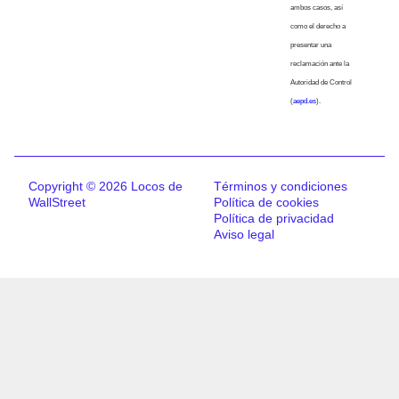
ambos casos, así
como el derecho a
presentar una
reclamación ante la
Autoridad de Control
(
aepd.es
).
Copyright © 2026 Locos de
Términos y condiciones
WallStreet
Política de cookies
Política de privacidad
Aviso legal