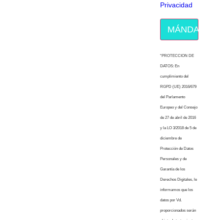
Privacidad
MÁNDAME E
“PROTECCION DE
DATOS: En
cumplimiento del
RGPD (UE) 2016/679
del Parlamento
Europeo y del Consejo
de 27 de abril de 2016
y la LO 3/2018 de 5 de
diciembre de
Protección de Datos
Personales y de
Garantía de los
Derechos Digitales, le
informamos que los
datos por Vd.
proporcionados serán