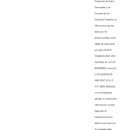
Protección de Datos
Personales y de
Garantía de los
Derechos Digitales, le
informamos que los
datos por Vd.
proporcionados serán
objeto de tratamiento
por parte de LWS
FINANCE AND LIFE
SCHOOL SL con CIF
B67855882 y domicilio
C/ DUQUESA DE
PARCENT Nº 8, 1º,
C.P. 29001 MALAGA,
con la finalidad de
atender su solicitud de
información. La base
legal para el
tratamiento de sus
datos se encuentra en
el consentimiento