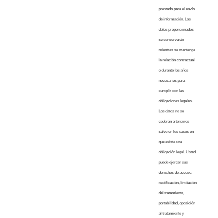
prestado para el envío
de información. Los
datos proporcionados
se conservarán
mientras se mantenga
la relación contractual
o durante los años
necesarios para
cumplir con las
obligaciones legales.
Los datos no se
cederán a terceros
salvo en los casos en
que exista una
obligación legal. Usted
puede ejercer sus
derechos de acceso,
rectificación, limitación
del tratamiento,
portabilidad, oposición
al tratamiento y