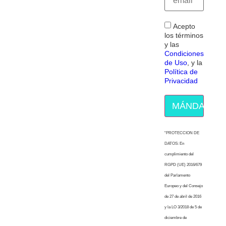
Acepto
los términos
y las
Condiciones
de Uso
, y la
Política de
Privacidad
MÁNDAME E
“PROTECCION DE
DATOS: En
cumplimiento del
RGPD (UE) 2016/679
del Parlamento
Europeo y del Consejo
de 27 de abril de 2016
y la LO 3/2018 de 5 de
diciembre de