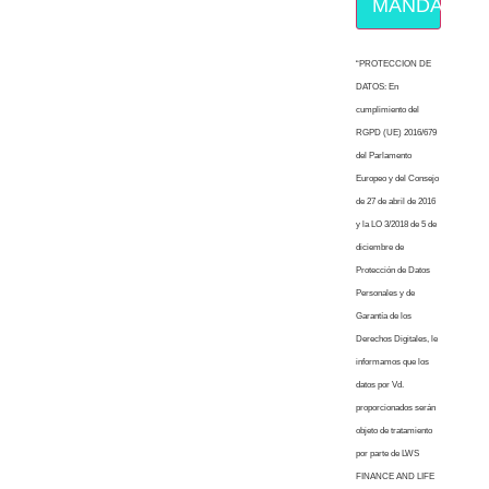
MÁNDAME E
“PROTECCION DE
DATOS: En
cumplimiento del
RGPD (UE) 2016/679
del Parlamento
Europeo y del Consejo
de 27 de abril de 2016
y la LO 3/2018 de 5 de
diciembre de
Protección de Datos
Personales y de
Garantía de los
Derechos Digitales, le
informamos que los
datos por Vd.
proporcionados serán
objeto de tratamiento
por parte de LWS
FINANCE AND LIFE