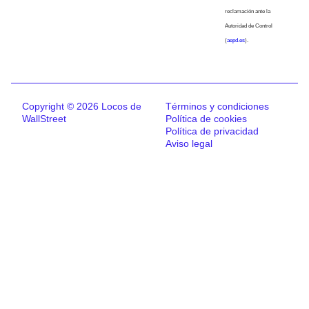
reclamación ante la
Autoridad de Control
(
aepd.es
).
Copyright © 2026 Locos de
Términos y condiciones
WallStreet
Política de cookies
Política de privacidad
Aviso legal