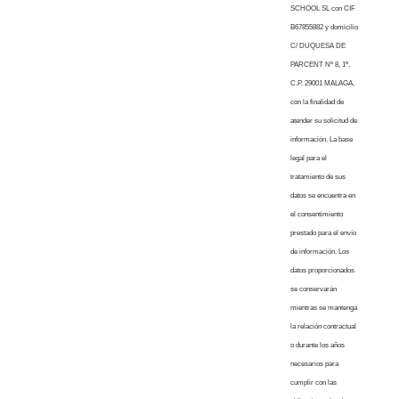
SCHOOL SL con CIF
B67855882 y domicilio
C/ DUQUESA DE
PARCENT Nº 8, 1º,
C.P. 29001 MALAGA,
con la finalidad de
atender su solicitud de
información. La base
legal para el
tratamiento de sus
datos se encuentra en
el consentimiento
prestado para el envío
de información. Los
datos proporcionados
se conservarán
mientras se mantenga
la relación contractual
o durante los años
necesarios para
cumplir con las