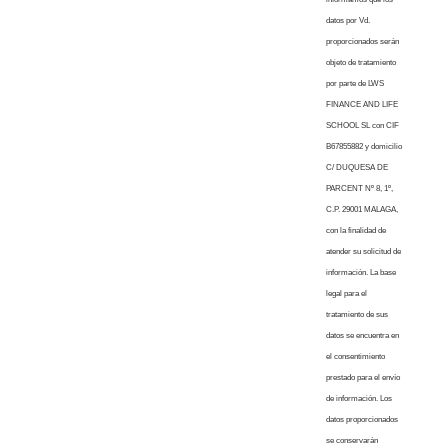
datos por Vd.
proporcionados serán
objeto de tratamiento
por parte de LWS
FINANCE AND LIFE
SCHOOL SL con CIF
B67855882 y domicilio
C/ DUQUESA DE
PARCENT Nº 8, 1º,
C.P. 29001 MALAGA,
con la finalidad de
atender su solicitud de
información. La base
legal para el
tratamiento de sus
datos se encuentra en
el consentimiento
prestado para el envío
de información. Los
datos proporcionados
se conservarán