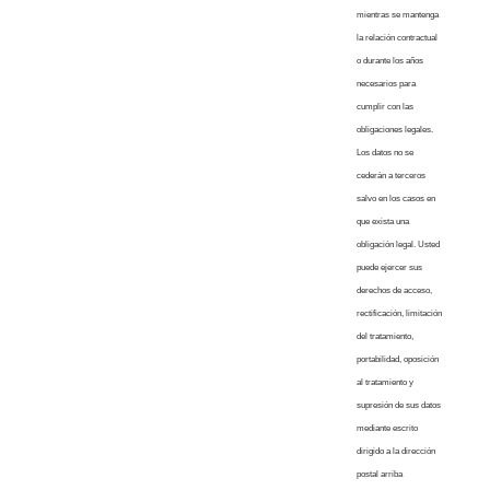
mientras se mantenga
la relación contractual
o durante los años
necesarios para
cumplir con las
obligaciones legales.
Los datos no se
cederán a terceros
salvo en los casos en
que exista una
obligación legal. Usted
puede ejercer sus
derechos de acceso,
rectificación, limitación
del tratamiento,
portabilidad, oposición
al tratamiento y
supresión de sus datos
mediante escrito
dirigido a la dirección
postal arriba