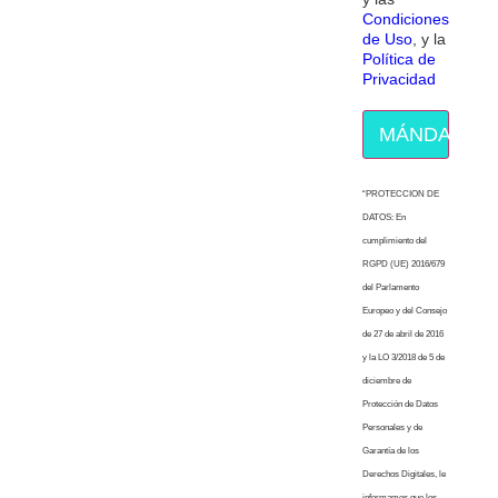
Condiciones
de Uso
, y la
Política de
Privacidad
MÁNDAME E
“PROTECCION DE
DATOS: En
cumplimiento del
RGPD (UE) 2016/679
del Parlamento
Europeo y del Consejo
de 27 de abril de 2016
y la LO 3/2018 de 5 de
diciembre de
Protección de Datos
Personales y de
Garantía de los
Derechos Digitales, le
informamos que los