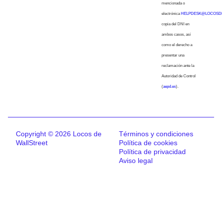
mencionada o
electrónica
HELPDESK@LOCOSD
copia del DNI en
ambos casos, así
como el derecho a
presentar una
reclamación ante la
Autoridad de Control
(
aepd.es
).
Copyright © 2026 Locos de
Términos y condiciones
WallStreet
Política de cookies
Política de privacidad
Aviso legal