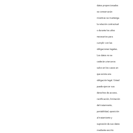
datos proporcionados
se conservarán
mientras se mantenga
la relación contractual
o durante los años
necesarios para
cumplir con las
obligaciones legales.
Los datos no se
cederán a terceros
salvo en los casos en
que exista una
obligación legal. Usted
puede ejercer sus
derechos de acceso,
rectificación, limitación
del tratamiento,
portabilidad, oposición
al tratamiento y
supresión de sus datos
mediante escrito