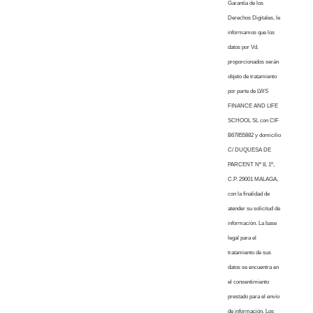
Garantía de los
Derechos Digitales, le
informamos que los
datos por Vd.
proporcionados serán
objeto de tratamiento
por parte de LWS
FINANCE AND LIFE
SCHOOL SL con CIF
B67855882 y domicilio
C/ DUQUESA DE
PARCENT Nº 8, 1º,
C.P. 29001 MALAGA,
con la finalidad de
atender su solicitud de
información. La base
legal para el
tratamiento de sus
datos se encuentra en
el consentimiento
prestado para el envío
de información. Los