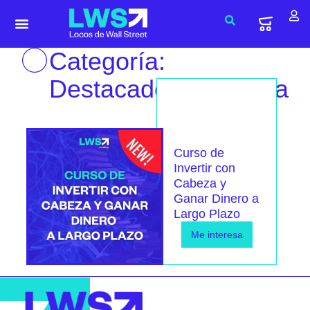
Categoría:
Destacados_alaventa
Curso de
Invertir con
Cabeza y
Ganar Dinero a
Largo Plazo
Me interesa