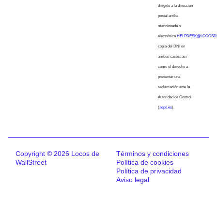
dirigido a la dirección
postal arriba
mencionada o
electrónica
HELPDESK@LOCOSD
copia del DNI en
ambos casos, así
como el derecho a
presentar una
reclamación ante la
Autoridad de Control
(
aepd.es
).
Copyright © 2026 Locos de
Términos y condiciones
WallStreet
Política de cookies
Política de privacidad
Aviso legal