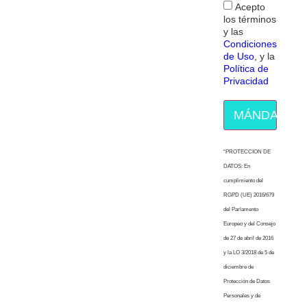
Acepto
los términos
y las
Condiciones
de Uso
, y la
Política de
Privacidad
MÁNDAME E
“PROTECCION DE
DATOS: En
cumplimiento del
RGPD (UE) 2016/679
del Parlamento
Europeo y del Consejo
de 27 de abril de 2016
y la LO 3/2018 de 5 de
diciembre de
Protección de Datos
Personales y de