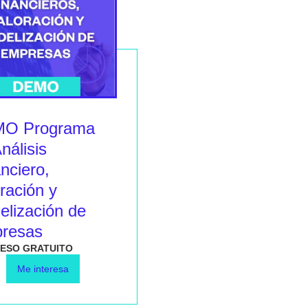
O Programa
nálisis
nciero,
ración y
elización de
resas
ESO GRATUITO
Me interesa