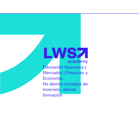
Educación financiera |
Mercados | Finanzas y
Economía
No damos consejos de
inversión, damos
formación