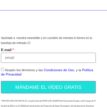
Apúntate a nuestra newsletter y en cuestión de minutos lo tienes en tu
bandeja de entrada 👇🏻
E-mail
Acepto los términos y las
Condiciones de Uso
, y la
Política
de Privacidad
MÁNDAME EL VÍDEO GRATIS
“PROTECCION DE DATOS: En cumplimiento del RGPD (UE) 2016/679 del Parlamento Europeo y del Consejo de 27
de abril de 2016 y la LO 3/2018 de 5 de diciembre de Protección de Datos Personales y de Garantía de los Derechos