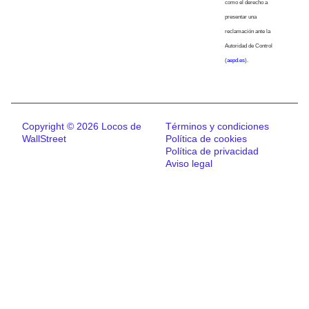
como el derecho a
presentar una
reclamación ante la
Autoridad de Control
(
aepd.es
).
Copyright © 2026 Locos de
Términos y condiciones
WallStreet
Política de cookies
Política de privacidad
Aviso legal