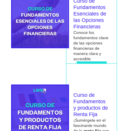
Curso de
Fundamentos
Esenciales de
las Opciones
Financieras
Conoce los
fundamentos clave
de las opciones
financieras de
manera clara y
accesible.
Me interesa
Curso de
Fundamentos
y productos de
Renta Fija
¡Sumérgete en el
fascinante mundo
de la
renta fija
con