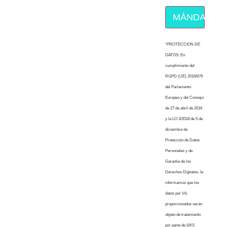
MÁNDAME E
“PROTECCION DE
DATOS: En
cumplimiento del
RGPD (UE) 2016/679
del Parlamento
Europeo y del Consejo
de 27 de abril de 2016
y la LO 3/2018 de 5 de
diciembre de
Protección de Datos
Personales y de
Garantía de los
Derechos Digitales, le
informamos que los
datos por Vd.
proporcionados serán
objeto de tratamiento
por parte de LWS