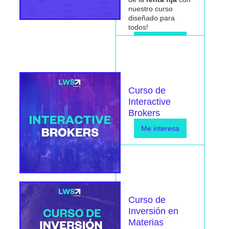
nuestro curso
diseñado para
todos!
Me interesa
Curso de
Interactive
Brokers
Me interesa
Curso de
Inversión en
Materias