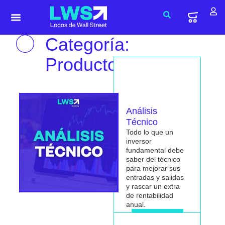
Categoría:
Productos
Análisis
Técnico
Todo lo que un
inversor
fundamental debe
saber del técnico
para mejorar sus
entradas y salidas
y rascar un extra
de rentabilidad
anual.
Me interesa