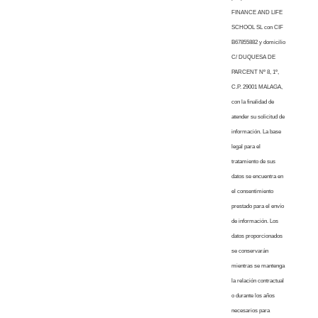
FINANCE AND LIFE
SCHOOL SL con CIF
B67855882 y domicilio
C/ DUQUESA DE
PARCENT Nº 8, 1º,
C.P. 29001 MALAGA,
con la finalidad de
atender su solicitud de
información. La base
legal para el
tratamiento de sus
datos se encuentra en
el consentimiento
prestado para el envío
de información. Los
datos proporcionados
se conservarán
mientras se mantenga
la relación contractual
o durante los años
necesarios para