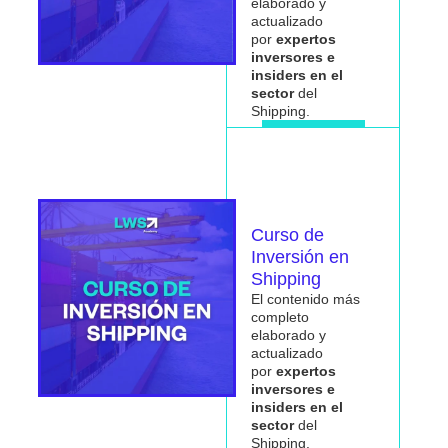
elaborado y
actualizado
por
expertos
inversores e
insiders en el
sector
del
Shipping.
Me interesa
Curso de
Inversión en
Shipping
El contenido más
completo
elaborado y
actualizado
por
expertos
inversores e
insiders en el
sector
del
Shipping.