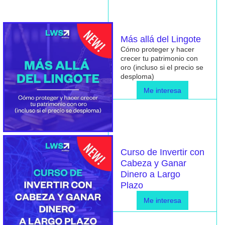
Más allá del Lingote
Cómo proteger y hacer
crecer
tu patrimonio con
oro
(incluso si el precio se
desploma)
Me interesa
Curso de Invertir con
Cabeza y Ganar
Dinero a Largo
Plazo
Me interesa