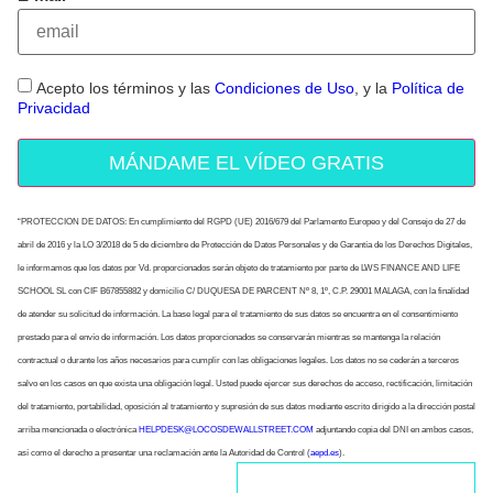
Acepto los términos y las
Condiciones de Uso
, y la
Política de
Privacidad
MÁNDAME EL VÍDEO GRATIS
“PROTECCION DE DATOS: En cumplimiento del RGPD (UE) 2016/679 del Parlamento Europeo y del Consejo de 27 de
abril de 2016 y la LO 3/2018 de 5 de diciembre de Protección de Datos Personales y de Garantía de los Derechos Digitales,
le informamos que los datos por Vd. proporcionados serán objeto de tratamiento por parte de LWS FINANCE AND LIFE
SCHOOL SL con CIF B67855882 y domicilio C/ DUQUESA DE PARCENT Nº 8, 1º, C.P. 29001 MALAGA, con la finalidad
de atender su solicitud de información. La base legal para el tratamiento de sus datos se encuentra en el consentimiento
prestado para el envío de información. Los datos proporcionados se conservarán mientras se mantenga la relación
contractual o durante los años necesarios para cumplir con las obligaciones legales. Los datos no se cederán a terceros
salvo en los casos en que exista una obligación legal. Usted puede ejercer sus derechos de acceso, rectificación, limitación
del tratamiento, portabilidad, oposición al tratamiento y supresión de sus datos mediante escrito dirigido a la dirección postal
arriba mencionada o electrónica
HELPDESK@LOCOSDEWALLSTREET.COM
adjuntando copia del DNI en ambos casos,
así como el derecho a presentar una reclamación ante la Autoridad de Control (
aepd.es
).