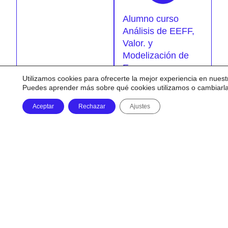
Alumno curso
Análisis de EEFF,
Valor. y
Modelización de
Empresas
Utilizamos cookies para ofrecerte la mejor experiencia en nuest
Un curso altamente
Puedes aprender más sobre qué cookies utilizamos o cambiarl
recomendable,
indispensable diría, para
Aceptar
Rechazar
Ajustes
aquellos que como yo
no tenemos
estudios/base financiera
pero nos interesa el
mundo de la inversión y
queremos iniciarnos en
él con un mínimo de
conocimientos para
poder recorrer este
camino sin hacerlo a
ciegas.
La estructura del curso ,