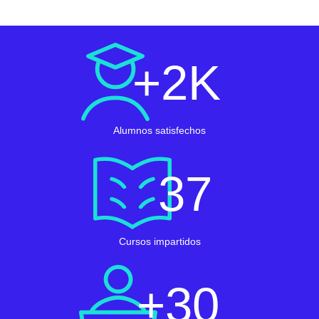
+
2
K
Alumnos satisfechos
37
Cursos impartidos
+
30