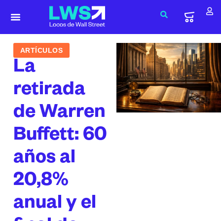
ARTÍCULOS
La
retirada
de Warren
Buffett: 60
años al
20,8%
anual y el