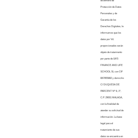
diciembre de
Protección de Datos
Personales y de
Garantía de los
Derechos Digitales, le
informamos que los
datos por Vd.
proporcionados serán
objeto de tratamiento
por parte de LWS
FINANCE AND LIFE
SCHOOL SL con CIF
B67855882 y domicilio
C/ DUQUESA DE
PARCENT Nº 8, 1º,
C.P. 29001 MALAGA,
con la finalidad de
atender su solicitud de
información. La base
legal para el
tratamiento de sus
datos se encuentra en