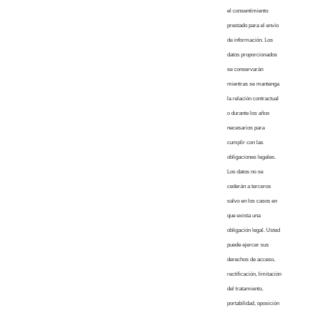
el consentimiento
prestado para el envío
de información. Los
datos proporcionados
se conservarán
mientras se mantenga
la relación contractual
o durante los años
necesarios para
cumplir con las
obligaciones legales.
Los datos no se
cederán a terceros
salvo en los casos en
que exista una
obligación legal. Usted
puede ejercer sus
derechos de acceso,
rectificación, limitación
del tratamiento,
portabilidad, oposición