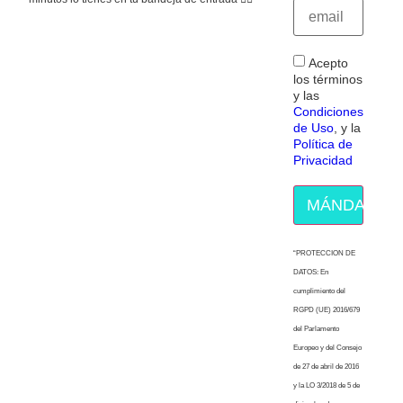
Acepto
los términos
y las
Condiciones
de Uso
, y la
Política de
Privacidad
MÁNDAME E
“PROTECCION DE
DATOS: En
cumplimiento del
RGPD (UE) 2016/679
del Parlamento
Europeo y del Consejo
de 27 de abril de 2016
y la LO 3/2018 de 5 de