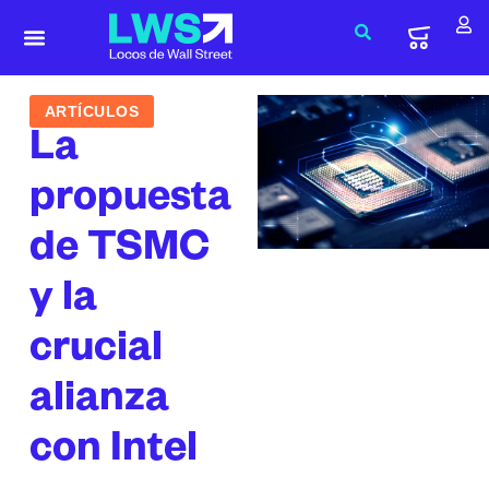
ARTÍCULOS
La
propuesta
de TSMC
y la
crucial
alianza
con Intel