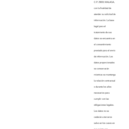
C.P. 29001 MALAGA,
con la finalidad de
atender su solicitud de
información. La base
legal para el
tratamiento de sus
datos se encuentra en
el consentimiento
prestado para el envío
de información. Los
datos proporcionados
se conservarán
mientras se mantenga
la relación contractual
o durante los años
necesarios para
cumplir con las
obligaciones legales.
Los datos no se
cederán a terceros
salvo en los casos en