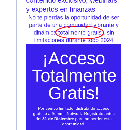
contenido exclusivo, webinars
y expertos en finanzas
No te pierdas la oportunidad de ser
parte de una comunidad vibrante y
dinámica
totalmente gratis
, sin
limitaciones durante todo 2024
¡Acceso
Totalmente
Gratis!
Por tiempo limitado, disfruta de acceso
gratuito a Summit Network. Regístrate antes
del
31 de Diciembre
para no perder esta
oportunidad.