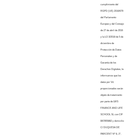
cumplimiento del
RGPD (UE) 2016/679
del Parlamento
Europeo y del Consejo
de 27 de abril de 2016
y la LO 3/2018 de 5 de
diciembre de
Protección de Datos
Personales y de
Garantía de los
Derechos Digitales, le
informamos que los
datos por Vd.
proporcionados serán
objeto de tratamiento
por parte de LWS
FINANCE AND LIFE
SCHOOL SL con CIF
B67855882 y domicilio
C/ DUQUESA DE
PARCENT Nº 8, 1º,