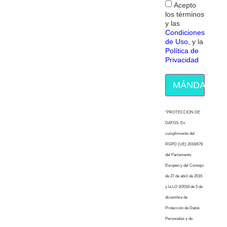
Acepto
los términos
y las
Condiciones
de Uso
, y la
Política de
Privacidad
MÁNDAME E
“PROTECCION DE
DATOS: En
cumplimiento del
RGPD (UE) 2016/679
del Parlamento
Europeo y del Consejo
de 27 de abril de 2016
y la LO 3/2018 de 5 de
diciembre de
Protección de Datos
Personales y de