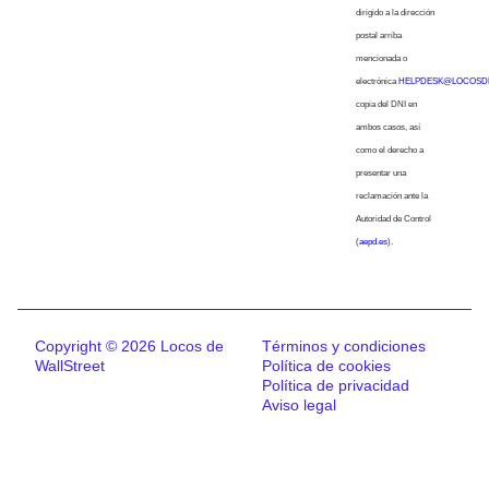
dirigido a la dirección
postal arriba
mencionada o
electrónica
HELPDESK@LOCOSD
copia del DNI en
ambos casos, así
como el derecho a
presentar una
reclamación ante la
Autoridad de Control
(
aepd.es
).
Copyright © 2026 Locos de
Términos y condiciones
WallStreet
Política de cookies
Política de privacidad
Aviso legal