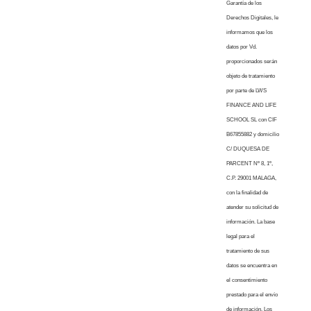
Garantía de los
Derechos Digitales, le
informamos que los
datos por Vd.
proporcionados serán
objeto de tratamiento
por parte de LWS
FINANCE AND LIFE
SCHOOL SL con CIF
B67855882 y domicilio
C/ DUQUESA DE
PARCENT Nº 8, 1º,
C.P. 29001 MALAGA,
con la finalidad de
atender su solicitud de
información. La base
legal para el
tratamiento de sus
datos se encuentra en
el consentimiento
prestado para el envío
de información. Los