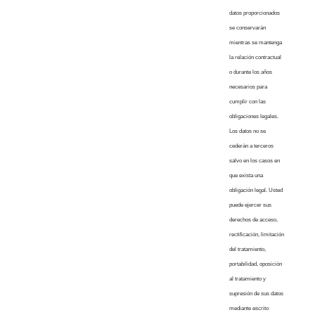
datos proporcionados
se conservarán
mientras se mantenga
la relación contractual
o durante los años
necesarios para
cumplir con las
obligaciones legales.
Los datos no se
cederán a terceros
salvo en los casos en
que exista una
obligación legal. Usted
puede ejercer sus
derechos de acceso,
rectificación, limitación
del tratamiento,
portabilidad, oposición
al tratamiento y
supresión de sus datos
mediante escrito