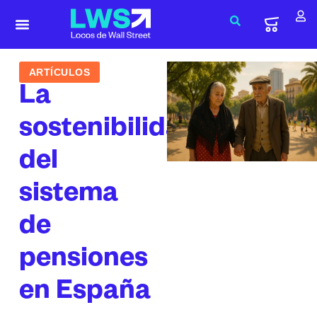
ARTÍCULOS
La
sostenibilidad
del
sistema
de
pensiones
en España