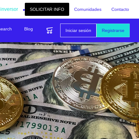
 inversor
SOLICITAR INFO
Comunidades
Contacto
search
Blog
Iniciar sesión
Registrarse