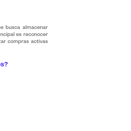
que busca almacenar
incipal es reconocer
izar compras activas
os?