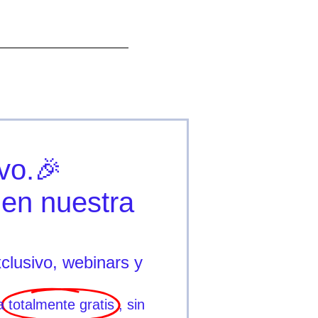
vo.🎉
 en nuestra
lusivo, webinars y
a
totalmente gratis
, sin