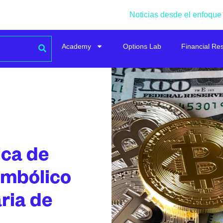
Noticias desde el enfoque
Academy
Options Lab
Financial Re
ica de
imbólico
ria de