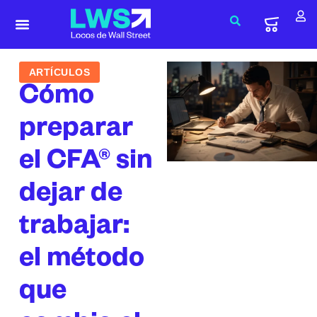
ARTÍCULOS
Cómo
preparar
el CFA® sin
dejar de
trabajar:
el método
que