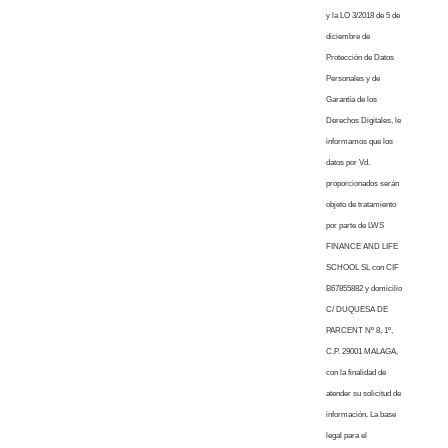
y la LO 3/2018 de 5 de
diciembre de
Protección de Datos
Personales y de
Garantía de los
Derechos Digitales, le
informamos que los
datos por Vd.
proporcionados serán
objeto de tratamiento
por parte de LWS
FINANCE AND LIFE
SCHOOL SL con CIF
B67855882 y domicilio
C/ DUQUESA DE
PARCENT Nº 8, 1º,
C.P. 29001 MALAGA,
con la finalidad de
atender su solicitud de
información. La base
legal para el