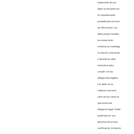
tratamiento de sus
datos se encuentra en
el consentimiento
prestado para el envío
de información. Los
datos proporcionados
se conservarán
mientras se mantenga
la relación contractual
o durante los años
necesarios para
cumplir con las
obligaciones legales.
Los datos no se
cederán a terceros
salvo en los casos en
que exista una
obligación legal. Usted
puede ejercer sus
derechos de acceso,
rectificación, limitación