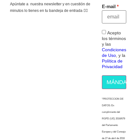
Apúntate a nuestra newsletter y en cuestión de
E-mail
minutos lo tienes en tu bandeja de entrada 👇🏻
Acepto
los términos
y las
Condiciones
de Uso
, y la
Política de
Privacidad
MÁNDAME E
“PROTECCION DE
DATOS: En
cumplimiento del
RGPD (UE) 2016/679
del Parlamento
Europeo y del Consejo
de 27 de abril de 2016