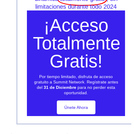
limitaciones durante todo 2024
¡Acceso
Totalmente
Gratis!
Por tiempo limitado, disfruta de acceso
gratuito a Summit Network. Regístrate antes
del
31 de Diciembre
para no perder esta
oportunidad.
Únete Ahora
Únete Ahora