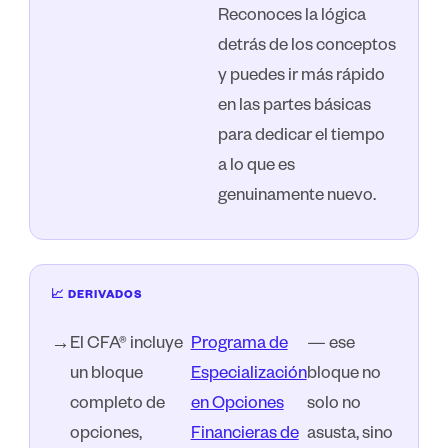
Reconoces la lógica
detrás de los conceptos
y puedes ir más rápido
en las partes básicas
para dedicar el tiempo
a lo que es
genuinamente nuevo.
📈 DERIVADOS
El CFA® incluye
Programa de
— ese
→
un bloque
Especialización
bloque no
completo de
en Opciones
solo no
opciones,
Financieras de
asusta, sino