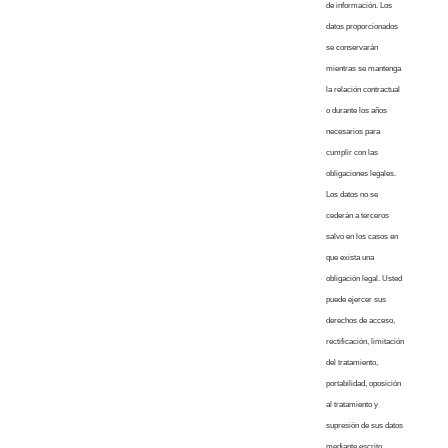
de información. Los
datos proporcionados
se conservarán
mientras se mantenga
la relación contractual
o durante los años
necesarios para
cumplir con las
obligaciones legales.
Los datos no se
cederán a terceros
salvo en los casos en
que exista una
obligación legal. Usted
puede ejercer sus
derechos de acceso,
rectificación, limitación
del tratamiento,
portabilidad, oposición
al tratamiento y
supresión de sus datos
mediante escrito