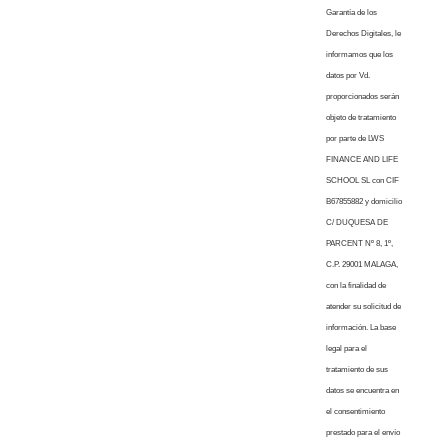
Garantía de los
Derechos Digitales, le
informamos que los
datos por Vd.
proporcionados serán
objeto de tratamiento
por parte de LWS
FINANCE AND LIFE
SCHOOL SL con CIF
B67855882 y domicilio
C/ DUQUESA DE
PARCENT Nº 8, 1º,
C.P. 29001 MALAGA,
con la finalidad de
atender su solicitud de
información. La base
legal para el
tratamiento de sus
datos se encuentra en
el consentimiento
prestado para el envío