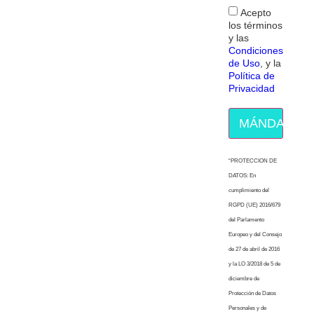
Acepto
los términos
y las
Condiciones
de Uso
, y la
Política de
Privacidad
MÁNDAME E
“PROTECCION DE
DATOS: En
cumplimiento del
RGPD (UE) 2016/679
del Parlamento
Europeo y del Consejo
de 27 de abril de 2016
y la LO 3/2018 de 5 de
diciembre de
Protección de Datos
Personales y de