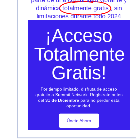
parte de una comunidad vibrante y
dinámica
totalmente gratis
, sin
limitaciones durante todo 2024
¡Acceso
Totalmente
Gratis!
Por tiempo limitado, disfruta de acceso
gratuito a Summit Network. Regístrate antes
del
31 de Diciembre
para no perder esta
oportunidad.
Únete Ahora
Únete Ahora