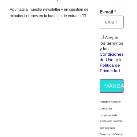
Apúntate a nuestra newsletter y en cuestión de
E-mail
minutos lo tienes en tu bandeja de entrada 👇🏻
Acepto
los términos
y las
Condiciones
de Uso
, y la
Política de
Privacidad
MÁNDAME E
“PROTECCION DE
DATOS: En
cumplimiento del
RGPD (UE) 2016/679
del Parlamento
Europeo y del Consejo