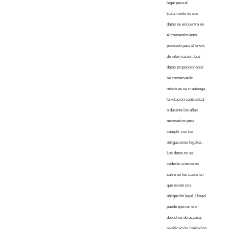
legal para el
tratamiento de sus
datos se encuentra en
el consentimiento
prestado para el envío
de información. Los
datos proporcionados
se conservarán
mientras se mantenga
la relación contractual
o durante los años
necesarios para
cumplir con las
obligaciones legales.
Los datos no se
cederán a terceros
salvo en los casos en
que exista una
obligación legal. Usted
puede ejercer sus
derechos de acceso,
rectificación, limitación