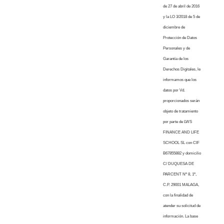
de 27 de abril de 2016
y la LO 3/2018 de 5 de
diciembre de
Protección de Datos
Personales y de
Garantía de los
Derechos Digitales, le
informamos que los
datos por Vd.
proporcionados serán
objeto de tratamiento
por parte de LWS
FINANCE AND LIFE
SCHOOL SL con CIF
B67855882 y domicilio
C/ DUQUESA DE
PARCENT Nº 8, 1º,
C.P. 29001 MALAGA,
con la finalidad de
atender su solicitud de
información. La base