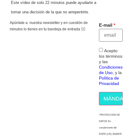
Este vídeo de solo 22 minutos puede ayudarte a
tomar una decisión de la que no arrepentirte.
Apúntate a nuestra newsletter y en cuestión de
E-mail
minutos lo tienes en tu bandeja de entrada 👇🏻
Acepto
los términos
y las
Condiciones
de Uso
, y la
Política de
Privacidad
MÁNDAME E
“PROTECCION DE
DATOS: En
cumplimiento del
RGPD (UE) 2016/679