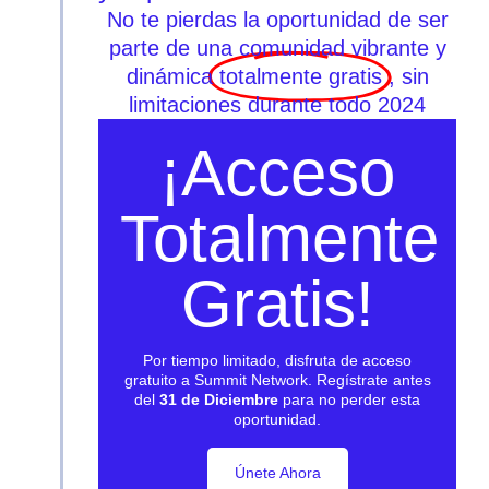
No te pierdas la oportunidad de ser
parte de una comunidad vibrante y
dinámica
totalmente gratis
, sin
limitaciones durante todo 2024
¡Acceso
Totalmente
Gratis!
Por tiempo limitado, disfruta de acceso
gratuito a Summit Network. Regístrate antes
del
31 de Diciembre
para no perder esta
oportunidad.
Únete Ahora
Únete Ahora