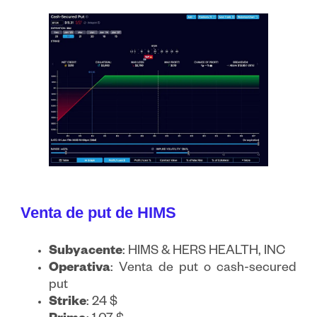
Venta de put de HIMS
Subyacente
: HIMS & HERS HEALTH, INC
Operativa
: Venta de put o cash-secured
put
Strike
: 24 $