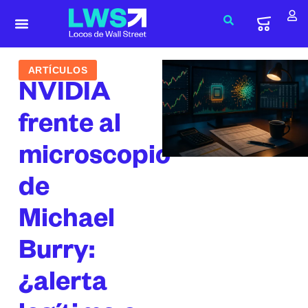
ARTÍCULOS
NVIDIA
frente al
microscopio
de
Michael
Burry:
¿alerta