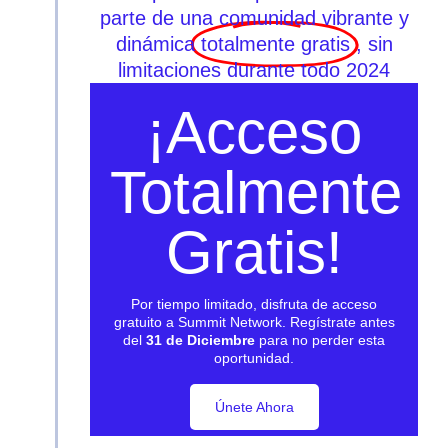
parte de una comunidad vibrante y
dinámica
totalmente gratis
, sin
limitaciones durante todo 2024
¡Acceso
Totalmente
Gratis!
Por tiempo limitado, disfruta de acceso
gratuito a Summit Network. Regístrate antes
del
31 de Diciembre
para no perder esta
oportunidad.
Únete Ahora
Únete Ahora