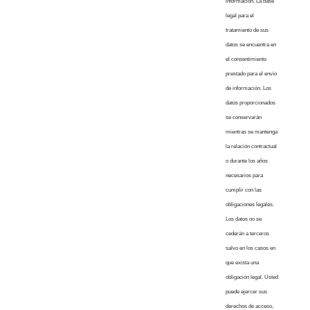
información. La base
legal para el
tratamiento de sus
datos se encuentra en
el consentimiento
prestado para el envío
de información. Los
datos proporcionados
se conservarán
mientras se mantenga
la relación contractual
o durante los años
necesarios para
cumplir con las
obligaciones legales.
Los datos no se
cederán a terceros
salvo en los casos en
que exista una
obligación legal. Usted
puede ejercer sus
derechos de acceso,