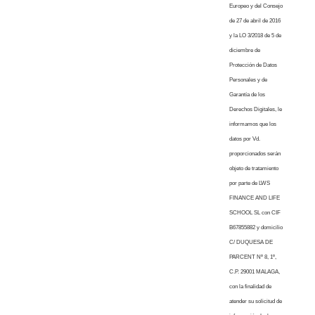
Europeo y del Consejo
de 27 de abril de 2016
y la LO 3/2018 de 5 de
diciembre de
Protección de Datos
Personales y de
Garantía de los
Derechos Digitales, le
informamos que los
datos por Vd.
proporcionados serán
objeto de tratamiento
por parte de LWS
FINANCE AND LIFE
SCHOOL SL con CIF
B67855882 y domicilio
C/ DUQUESA DE
PARCENT Nº 8, 1º,
C.P. 29001 MALAGA,
con la finalidad de
atender su solicitud de