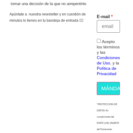
tomar una decisión de la que no arrepentirte.
Apúntate a nuestra newsletter y en cuestión de
E-mail
minutos lo tienes en tu bandeja de entrada 👇🏻
Acepto
los términos
y las
Condiciones
de Uso
, y la
Política de
Privacidad
MÁNDAME E
“PROTECCION DE
DATOS: En
cumplimiento del
RGPD (UE) 2016/679
del Parlamento