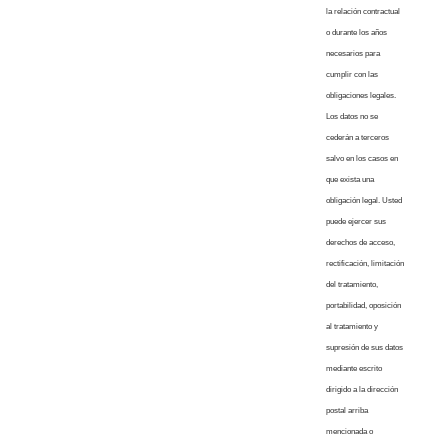
la relación contractual
o durante los años
necesarios para
cumplir con las
obligaciones legales.
Los datos no se
cederán a terceros
salvo en los casos en
que exista una
obligación legal. Usted
puede ejercer sus
derechos de acceso,
rectificación, limitación
del tratamiento,
portabilidad, oposición
al tratamiento y
supresión de sus datos
mediante escrito
dirigido a la dirección
postal arriba
mencionada o