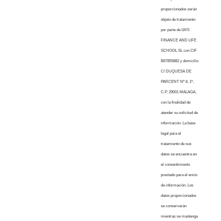
proporcionados serán
objeto de tratamiento
por parte de LWS
FINANCE AND LIFE
SCHOOL SL con CIF
B67855882 y domicilio
C/ DUQUESA DE
PARCENT Nº 8, 1º,
C.P. 29001 MALAGA,
con la finalidad de
atender su solicitud de
información. La base
legal para el
tratamiento de sus
datos se encuentra en
el consentimiento
prestado para el envío
de información. Los
datos proporcionados
se conservarán
mientras se mantenga