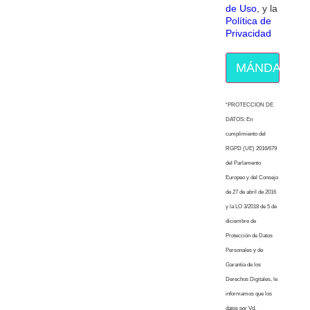
de Uso
, y la
Política de
Privacidad
MÁNDAME E
“PROTECCION DE
DATOS: En
cumplimiento del
RGPD (UE) 2016/679
del Parlamento
Europeo y del Consejo
de 27 de abril de 2016
y la LO 3/2018 de 5 de
diciembre de
Protección de Datos
Personales y de
Garantía de los
Derechos Digitales, le
informamos que los
datos por Vd.