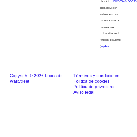
electrónica
HELPDESK@LOCOSD
copia del DNI en
ambos casos, así
como el derecho a
presentar una
reclamación ante la
Autoridad de Control
(
aepd.es
).
Copyright © 2026 Locos de
Términos y condiciones
WallStreet
Política de cookies
Política de privacidad
Aviso legal