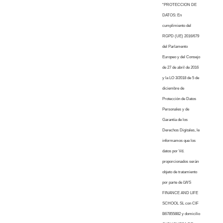
“PROTECCION DE
DATOS: En
cumplimiento del
RGPD (UE) 2016/679
del Parlamento
Europeo y del Consejo
de 27 de abril de 2016
y la LO 3/2018 de 5 de
diciembre de
Protección de Datos
Personales y de
Garantía de los
Derechos Digitales, le
informamos que los
datos por Vd.
proporcionados serán
objeto de tratamiento
por parte de LWS
FINANCE AND LIFE
SCHOOL SL con CIF
B67855882 y domicilio