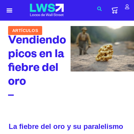
ARTÍCULOS
Vendiendo
picos en la
fiebre del
oro
La fiebre del oro y su paralelismo