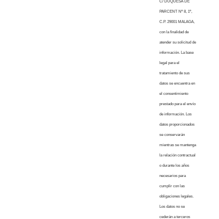
C/ DUQUESA DE
PARCENT Nº 8, 1º,
C.P. 29001 MALAGA,
con la finalidad de
atender su solicitud de
información. La base
legal para el
tratamiento de sus
datos se encuentra en
el consentimiento
prestado para el envío
de información. Los
datos proporcionados
se conservarán
mientras se mantenga
la relación contractual
o durante los años
necesarios para
cumplir con las
obligaciones legales.
Los datos no se
cederán a terceros