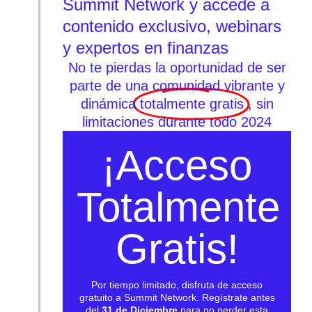
Summit Network y accede a
contenido exclusivo, webinars
y expertos en finanzas
No te pierdas la oportunidad de ser
parte de una comunidad vibrante y
dinámica
totalmente gratis
, sin
limitaciones durante todo 2024
¡Acceso
Totalmente
Gratis!
Por tiempo limitado, disfruta de acceso
gratuito a Summit Network. Regístrate antes
del
31 de Diciembre
para no perder esta