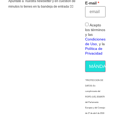
Apúntate a nuestra newsletter y en cuestión de
E-mail
minutos lo tienes en tu bandeja de entrada 👇🏻
Acepto
los términos
y las
Condiciones
de Uso
, y la
Política de
Privacidad
MÁNDAME E
“PROTECCION DE
DATOS: En
cumplimiento del
RGPD (UE) 2016/679
del Parlamento
Europeo y del Consejo
de 27 de abril de 2016