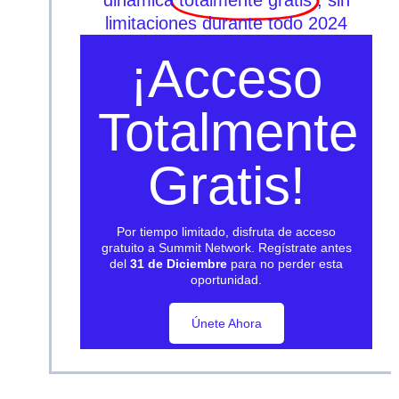
limitaciones durante todo 2024
¡Acceso
Totalmente
Gratis!
Por tiempo limitado, disfruta de acceso
gratuito a Summit Network. Regístrate antes
del
31 de Diciembre
para no perder esta
oportunidad.
Únete Ahora
Únete Ahora