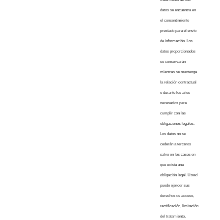
datos se encuentra en
el consentimiento
prestado para el envío
de información. Los
datos proporcionados
se conservarán
mientras se mantenga
la relación contractual
o durante los años
necesarios para
cumplir con las
obligaciones legales.
Los datos no se
cederán a terceros
salvo en los casos en
que exista una
obligación legal. Usted
puede ejercer sus
derechos de acceso,
rectificación, limitación
del tratamiento,