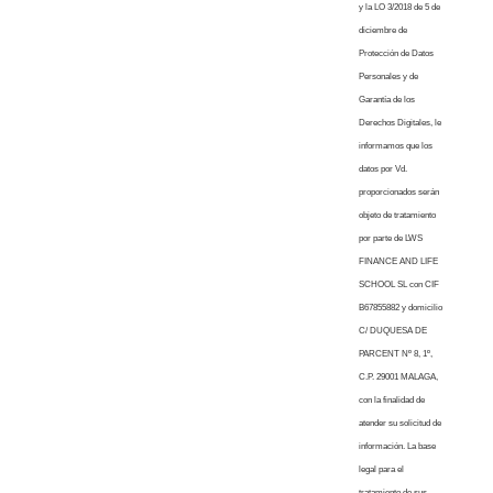
y la LO 3/2018 de 5 de
diciembre de
Protección de Datos
Personales y de
Garantía de los
Derechos Digitales, le
informamos que los
datos por Vd.
proporcionados serán
objeto de tratamiento
por parte de LWS
FINANCE AND LIFE
SCHOOL SL con CIF
B67855882 y domicilio
C/ DUQUESA DE
PARCENT Nº 8, 1º,
C.P. 29001 MALAGA,
con la finalidad de
atender su solicitud de
información. La base
legal para el
tratamiento de sus