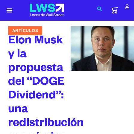
ARTÍCULOS
Elon Musk
y la
propuesta
del “DOGE
Dividend”:
una
redistribución