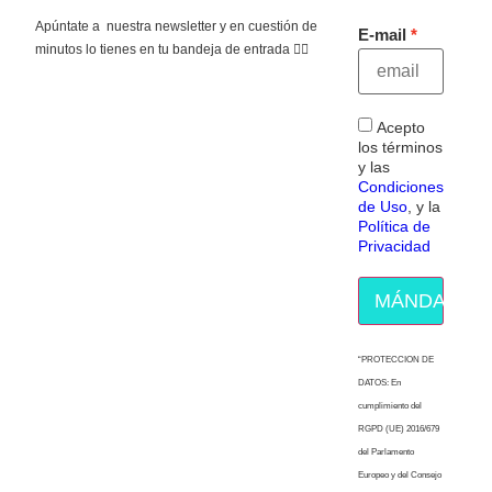
Apúntate a nuestra newsletter y en cuestión de
E-mail
minutos lo tienes en tu bandeja de entrada 👇🏻
Acepto
los términos
y las
Condiciones
de Uso
, y la
Política de
Privacidad
MÁNDAME E
“PROTECCION DE
DATOS: En
cumplimiento del
RGPD (UE) 2016/679
del Parlamento
Europeo y del Consejo