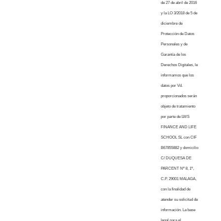
de 27 de abril de 2016
y la LO 3/2018 de 5 de
diciembre de
Protección de Datos
Personales y de
Garantía de los
Derechos Digitales, le
informamos que los
datos por Vd.
proporcionados serán
objeto de tratamiento
por parte de LWS
FINANCE AND LIFE
SCHOOL SL con CIF
B67855882 y domicilio
C/ DUQUESA DE
PARCENT Nº 8, 1º,
C.P. 29001 MALAGA,
con la finalidad de
atender su solicitud de
información. La base
legal para el