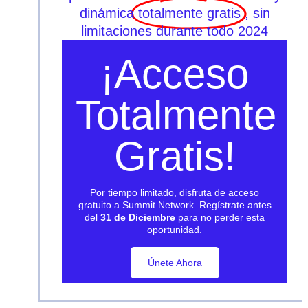
dinámica
totalmente gratis
, sin
limitaciones durante todo 2024
¡Acceso
Totalmente
Gratis!
Por tiempo limitado, disfruta de acceso
gratuito a Summit Network. Regístrate antes
del
31 de Diciembre
para no perder esta
oportunidad.
Únete Ahora
Únete Ahora