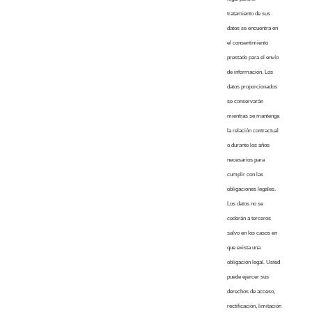
tratamiento de sus
datos se encuentra en
el consentimiento
prestado para el envío
de información. Los
datos proporcionados
se conservarán
mientras se mantenga
la relación contractual
o durante los años
necesarios para
cumplir con las
obligaciones legales.
Los datos no se
cederán a terceros
salvo en los casos en
que exista una
obligación legal. Usted
puede ejercer sus
derechos de acceso,
rectificación, limitación