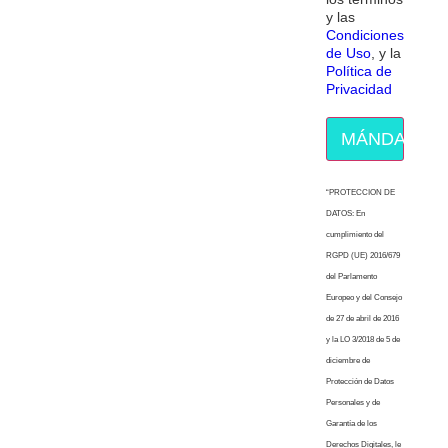
y las
Condiciones
de Uso
, y la
Política de
Privacidad
MÁNDAME E
“PROTECCION DE
DATOS: En
cumplimiento del
RGPD (UE) 2016/679
del Parlamento
Europeo y del Consejo
de 27 de abril de 2016
y la LO 3/2018 de 5 de
diciembre de
Protección de Datos
Personales y de
Garantía de los
Derechos Digitales, le