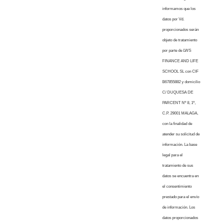
informamos que los
datos por Vd.
proporcionados serán
objeto de tratamiento
por parte de LWS
FINANCE AND LIFE
SCHOOL SL con CIF
B67855882 y domicilio
C/ DUQUESA DE
PARCENT Nº 8, 1º,
C.P. 29001 MALAGA,
con la finalidad de
atender su solicitud de
información. La base
legal para el
tratamiento de sus
datos se encuentra en
el consentimiento
prestado para el envío
de información. Los
datos proporcionados