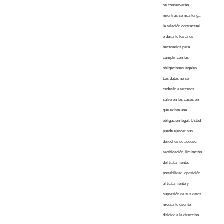
se conservarán
mientras se mantenga
la relación contractual
o durante los años
necesarios para
cumplir con las
obligaciones legales.
Los datos no se
cederán a terceros
salvo en los casos en
que exista una
obligación legal. Usted
puede ejercer sus
derechos de acceso,
rectificación, limitación
del tratamiento,
portabilidad, oposición
al tratamiento y
supresión de sus datos
mediante escrito
dirigido a la dirección