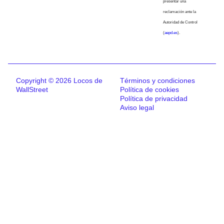
presentar una
reclamación ante la
Autoridad de Control
(
aepd.es
).
Copyright © 2026 Locos de
Términos y condiciones
WallStreet
Política de cookies
Política de privacidad
Aviso legal