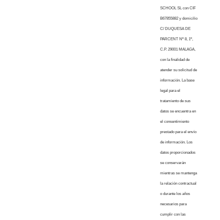
SCHOOL SL con CIF
B67855882 y domicilio
C/ DUQUESA DE
PARCENT Nº 8, 1º,
C.P. 29001 MALAGA,
con la finalidad de
atender su solicitud de
información. La base
legal para el
tratamiento de sus
datos se encuentra en
el consentimiento
prestado para el envío
de información. Los
datos proporcionados
se conservarán
mientras se mantenga
la relación contractual
o durante los años
necesarios para
cumplir con las