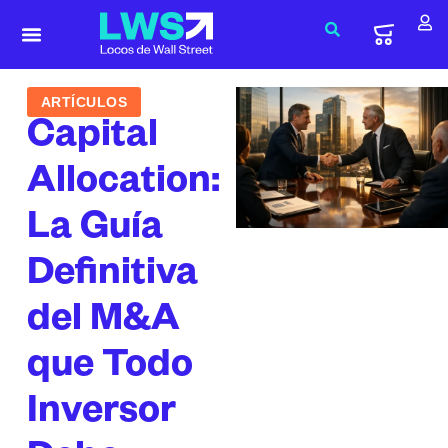
ARTÍCULOS
Capital
Allocation:
La Guía
Definitiva
del M&A
que Todo
Inversor