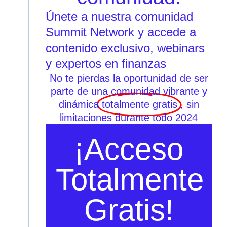
Únete a nuestra comunidad
Summit Network y accede a
contenido exclusivo, webinars
y expertos en finanzas
No te pierdas la oportunidad de ser
parte de una comunidad vibrante y
dinámica
totalmente gratis
, sin
limitaciones durante todo 2024
¡Acceso
Totalmente
Gratis!