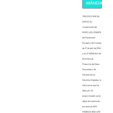
MÁNDAME E
“PROTECCION DE
DATOS: En
cumplimiento del
RGPD (UE) 2016/679
del Parlamento
Europeo y del Consejo
de 27 de abril de 2016
y la LO 3/2018 de 5 de
diciembre de
Protección de Datos
Personales y de
Garantía de los
Derechos Digitales, le
informamos que los
datos por Vd.
proporcionados serán
objeto de tratamiento
por parte de LWS
FINANCE AND LIFE