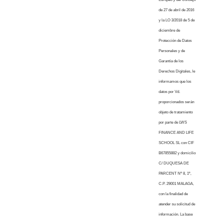
de 27 de abril de 2016
y la LO 3/2018 de 5 de
diciembre de
Protección de Datos
Personales y de
Garantía de los
Derechos Digitales, le
informamos que los
datos por Vd.
proporcionados serán
objeto de tratamiento
por parte de LWS
FINANCE AND LIFE
SCHOOL SL con CIF
B67855882 y domicilio
C/ DUQUESA DE
PARCENT Nº 8, 1º,
C.P. 29001 MALAGA,
con la finalidad de
atender su solicitud de
información. La base