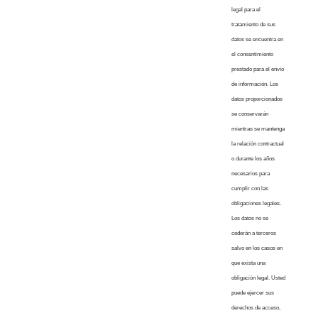
legal para el
tratamiento de sus
datos se encuentra en
el consentimiento
prestado para el envío
de información. Los
datos proporcionados
se conservarán
mientras se mantenga
la relación contractual
o durante los años
necesarios para
cumplir con las
obligaciones legales.
Los datos no se
cederán a terceros
salvo en los casos en
que exista una
obligación legal. Usted
puede ejercer sus
derechos de acceso,