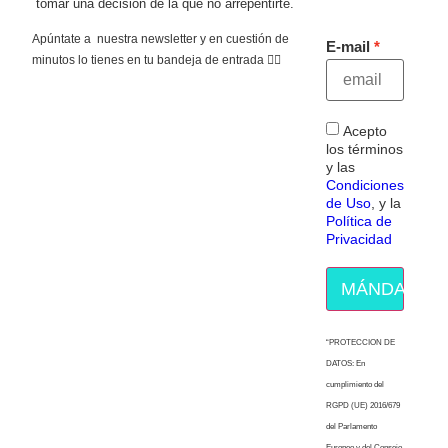
tomar una decisión de la que no arrepentirte.
Apúntate a nuestra newsletter y en cuestión de
E-mail
minutos lo tienes en tu bandeja de entrada 👇🏻
Acepto
los términos
y las
Condiciones
de Uso
, y la
Política de
Privacidad
MÁNDAME E
“PROTECCION DE
DATOS: En
cumplimiento del
RGPD (UE) 2016/679
del Parlamento
Europeo y del Consejo