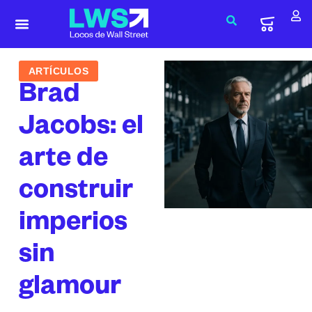
ARTÍCULOS
Brad
Jacobs: el
arte de
construir
imperios
sin
glamour