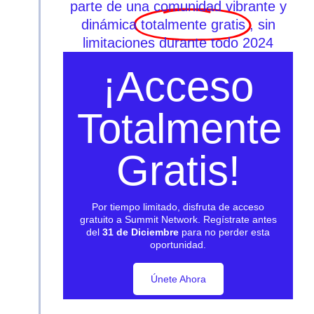
parte de una comunidad vibrante y
dinámica
totalmente gratis
, sin
limitaciones durante todo 2024
¡Acceso
Totalmente
Gratis!
Por tiempo limitado, disfruta de acceso
gratuito a Summit Network. Regístrate antes
del
31 de Diciembre
para no perder esta
oportunidad.
Únete Ahora
Únete Ahora