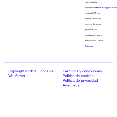
mencionada o
electrónica
HELPDESK@LOCOSD
copia del DNI en
ambos casos, así
como el derecho a
presentar una
reclamación ante la
Autoridad de Control
(
aepd.es
).
Copyright © 2026 Locos de
Términos y condiciones
WallStreet
Política de cookies
Política de privacidad
Aviso legal