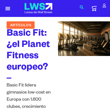
Financial Research
Options Lab
Solicitar información
Iniciar sesión
ARTÍCULOS
Basic Fit:
¿el Planet
Fitness
europeo?
Basic Fit lidera
gimnasios low-cost en
Europa con 1.600
clubes, crecimiento