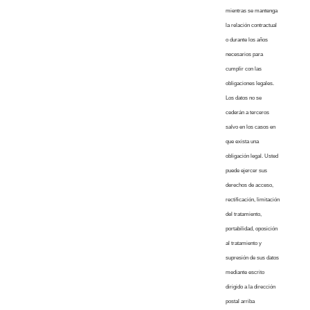
mientras se mantenga
la relación contractual
o durante los años
necesarios para
cumplir con las
obligaciones legales.
Los datos no se
cederán a terceros
salvo en los casos en
que exista una
obligación legal. Usted
puede ejercer sus
derechos de acceso,
rectificación, limitación
del tratamiento,
portabilidad, oposición
al tratamiento y
supresión de sus datos
mediante escrito
dirigido a la dirección
postal arriba