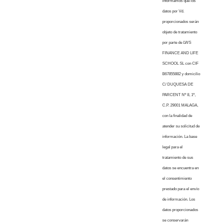
informamos que los
datos por Vd.
proporcionados serán
objeto de tratamiento
por parte de LWS
FINANCE AND LIFE
SCHOOL SL con CIF
B67855882 y domicilio
C/ DUQUESA DE
PARCENT Nº 8, 1º,
C.P. 29001 MALAGA,
con la finalidad de
atender su solicitud de
información. La base
legal para el
tratamiento de sus
datos se encuentra en
el consentimiento
prestado para el envío
de información. Los
datos proporcionados
se conservarán