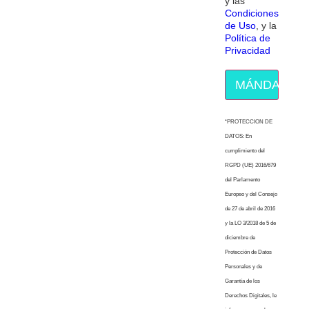
y las
Condiciones
de Uso
, y la
Política de
Privacidad
MÁNDAME E
“PROTECCION DE
DATOS: En
cumplimiento del
RGPD (UE) 2016/679
del Parlamento
Europeo y del Consejo
de 27 de abril de 2016
y la LO 3/2018 de 5 de
diciembre de
Protección de Datos
Personales y de
Garantía de los
Derechos Digitales, le