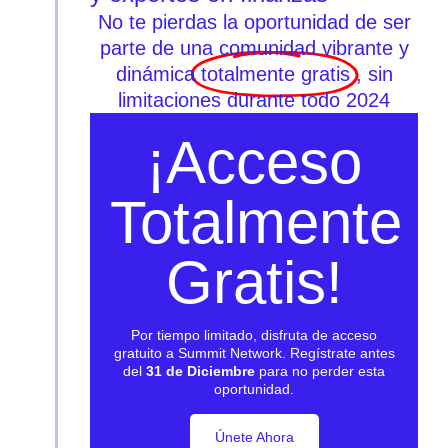
No te pierdas la oportunidad de ser
parte de una comunidad vibrante y
dinámica
totalmente gratis
, sin
limitaciones durante todo 2024
¡Acceso
Totalmente
Gratis!
Por tiempo limitado, disfruta de acceso
gratuito a Summit Network. Regístrate antes
del
31 de Diciembre
para no perder esta
oportunidad.
Únete Ahora
Únete Ahora