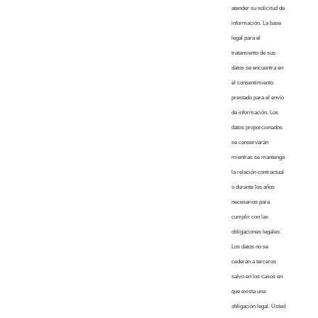
atender su solicitud de
información. La base
legal para el
tratamiento de sus
datos se encuentra en
el consentimiento
prestado para el envío
de información. Los
datos proporcionados
se conservarán
mientras se mantenga
la relación contractual
o durante los años
necesarios para
cumplir con las
obligaciones legales.
Los datos no se
cederán a terceros
salvo en los casos en
que exista una
obligación legal. Usted