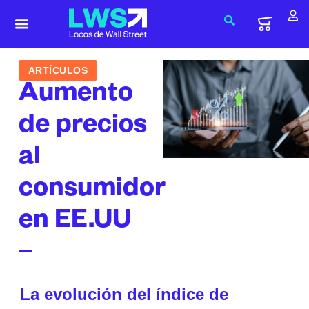
ARTÍCULOS
Aumento
de precios
al
consumidor
en EE.UU
La evolución del índice de