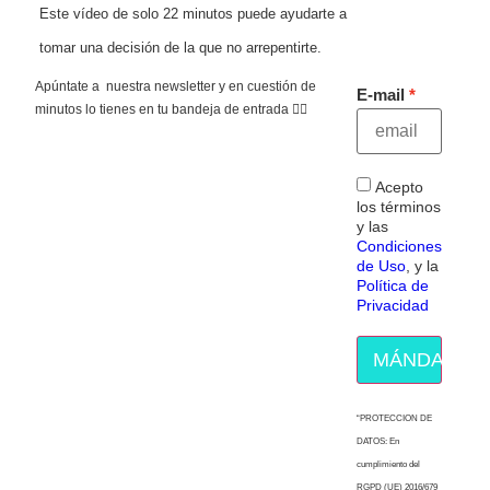
Este vídeo de solo 22 minutos puede ayudarte a
tomar una decisión de la que no arrepentirte.
Apúntate a nuestra newsletter y en cuestión de
E-mail
minutos lo tienes en tu bandeja de entrada 👇🏻
Acepto
los términos
y las
Condiciones
de Uso
, y la
Política de
Privacidad
MÁNDAME E
“PROTECCION DE
DATOS: En
cumplimiento del
RGPD (UE) 2016/679