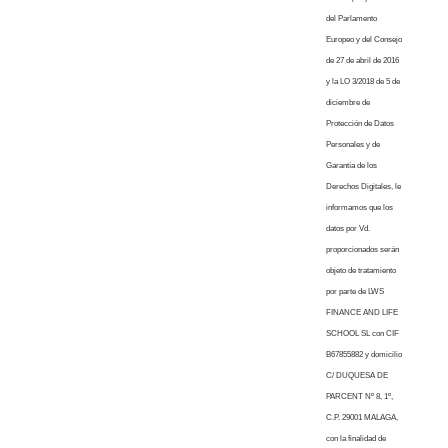
del Parlamento
Europeo y del Consejo
de 27 de abril de 2016
y la LO 3/2018 de 5 de
diciembre de
Protección de Datos
Personales y de
Garantía de los
Derechos Digitales, le
informamos que los
datos por Vd.
proporcionados serán
objeto de tratamiento
por parte de LWS
FINANCE AND LIFE
SCHOOL SL con CIF
B67855882 y domicilio
C/ DUQUESA DE
PARCENT Nº 8, 1º,
C.P. 29001 MALAGA,
con la finalidad de