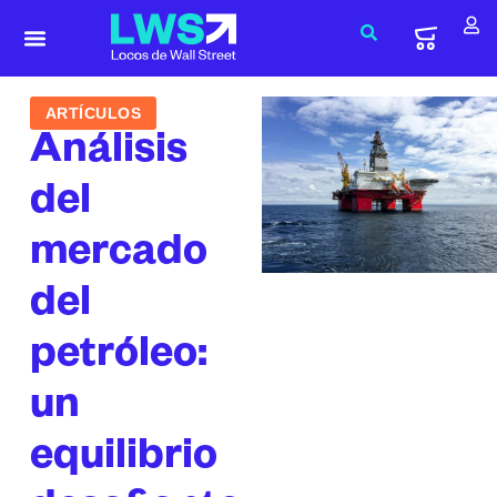
ARTÍCULOS
Análisis
del
mercado
del
petróleo:
un
equilibrio