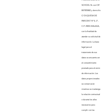
SCHOOL SL con CIF
B67855882 y domicilio
C/ DUQUESA DE
PARCENT Nº 8, 1º,
C.P. 29001 MALAGA,
con la finalidad de
atender su solicitud de
información. La base
legal para el
tratamiento de sus
datos se encuentra en
el consentimiento
prestado para el envío
de información. Los
datos proporcionados
se conservarán
mientras se mantenga
la relación contractual
o durante los años
necesarios para
cumplir con las