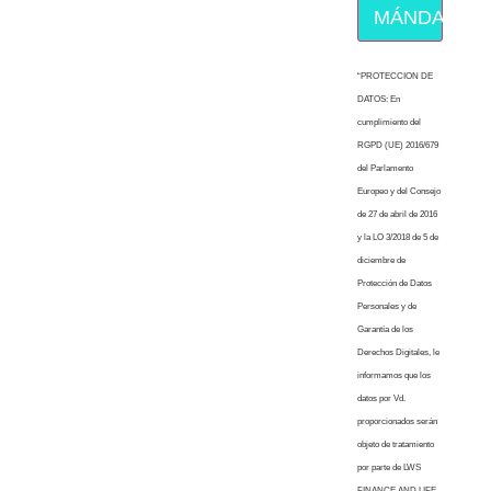
MÁNDAME E
“PROTECCION DE
DATOS: En
cumplimiento del
RGPD (UE) 2016/679
del Parlamento
Europeo y del Consejo
de 27 de abril de 2016
y la LO 3/2018 de 5 de
diciembre de
Protección de Datos
Personales y de
Garantía de los
Derechos Digitales, le
informamos que los
datos por Vd.
proporcionados serán
objeto de tratamiento
por parte de LWS
FINANCE AND LIFE