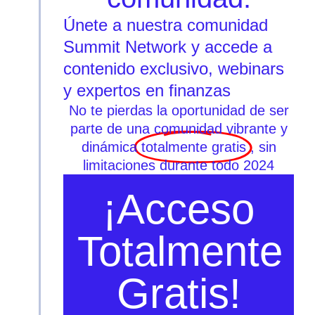
Únete a nuestra comunidad
Summit Network y accede a
contenido exclusivo, webinars
y expertos en finanzas
No te pierdas la oportunidad de ser
parte de una comunidad vibrante y
dinámica
totalmente gratis
, sin
limitaciones durante todo 2024
¡Acceso
Totalmente
Gratis!