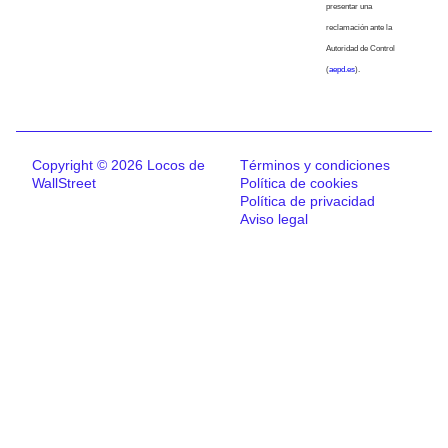
presentar una
reclamación ante la
Autoridad de Control
(
aepd.es
).
Copyright © 2026 Locos de
Términos y condiciones
WallStreet
Política de cookies
Política de privacidad
Aviso legal