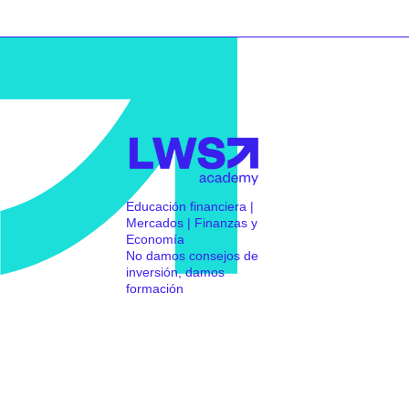
Educación financiera |
Mercados | Finanzas y
Economía
No damos consejos de
inversión, damos
formación