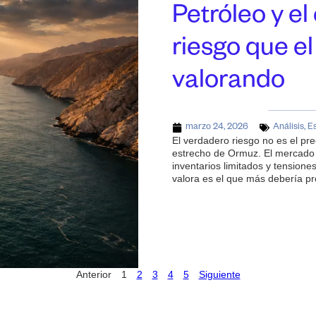
Petróleo y el
riesgo que e
valorando
marzo 24, 2026
Análisis
,
Es
El verdadero riesgo no es el prec
estrecho de Ormuz. El mercado 
inventarios limitados y tensione
valora es el que más debería pr
Anterior
1
2
3
4
5
Siguiente