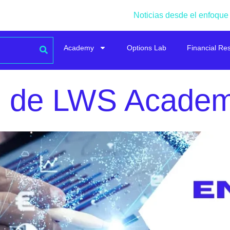
Noticias desde el enfoque
Academy
Options Lab
Financial Re
g de LWS Acade