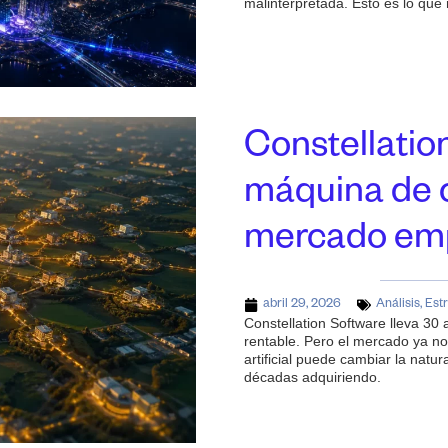
malinterpretada. Esto es lo que
Constellation
máquina de 
mercado emp
abril 29, 2026
Análisis
,
Estr
Constellation Software lleva 30
rentable. Pero el mercado ya no 
artificial puede cambiar la natur
décadas adquiriendo.