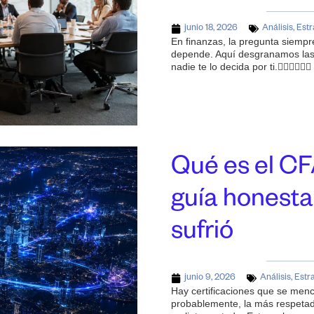
junio 18, 2026
Análisis
,
Estr
En finanzas, la pregunta siemp
depende. Aquí desgranamos las 
nadie te lo decida por ti.
Qué es el CFA
guía honesta
sufrió
junio 9, 2026
Análisis
,
Estr
Hay certificaciones que se men
probablemente, la más respetad