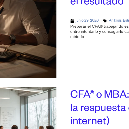
el resultado
junio 29, 2026
Análisis
,
Est
Preparar el CFA® trabajando es 
entre intentarlo y conseguirlo ca
método.
CFA® o MBA: l
la respuesta
internet)