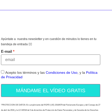
Apúntate a nuestra newsletter y en cuestión de minutos lo tienes en tu
bandeja de entrada 👇🏻
E-mail
Acepto los términos y las
Condiciones de Uso
, y la
Política
de Privacidad
MÁNDAME EL VÍDEO GRATIS
“PROTECCION DE DATOS: En cumplimiento del RGPD (UE) 2016/679 del Parlamento Europeo y del Consejo de 27
de abril de 2016 y la LO 3/2018 de 5 de diciembre de Protección de Datos Personales y de Garantía de los Derechos