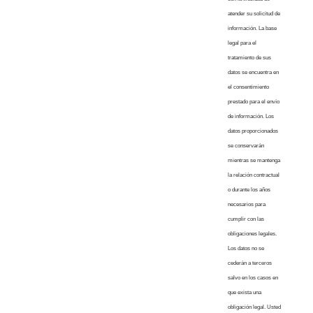
atender su solicitud de
información. La base
legal para el
tratamiento de sus
datos se encuentra en
el consentimiento
prestado para el envío
de información. Los
datos proporcionados
se conservarán
mientras se mantenga
la relación contractual
o durante los años
necesarios para
cumplir con las
obligaciones legales.
Los datos no se
cederán a terceros
salvo en los casos en
que exista una
obligación legal. Usted