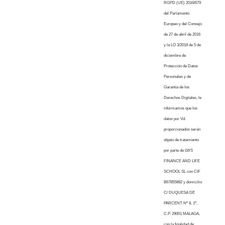
RGPD (UE) 2016/679
del Parlamento
Europeo y del Consejo
de 27 de abril de 2016
y la LO 3/2018 de 5 de
diciembre de
Protección de Datos
Personales y de
Garantía de los
Derechos Digitales, le
informamos que los
datos por Vd.
proporcionados serán
objeto de tratamiento
por parte de LWS
FINANCE AND LIFE
SCHOOL SL con CIF
B67855882 y domicilio
C/ DUQUESA DE
PARCENT Nº 8, 1º,
C.P. 29001 MALAGA,
con la finalidad de