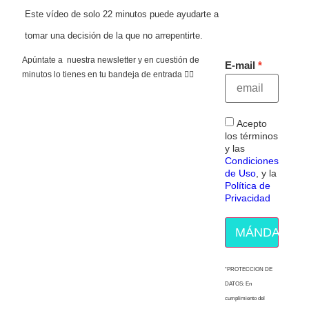
Este vídeo de solo 22 minutos puede ayudarte a
tomar una decisión de la que no arrepentirte.
Apúntate a nuestra newsletter y en cuestión de
E-mail
minutos lo tienes en tu bandeja de entrada 👇🏻
Acepto
los términos
y las
Condiciones
de Uso
, y la
Política de
Privacidad
MÁNDAME E
“PROTECCION DE
DATOS: En
cumplimiento del