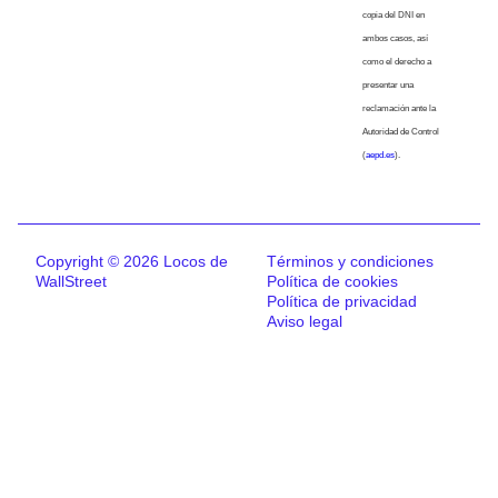
copia del DNI en
ambos casos, así
como el derecho a
presentar una
reclamación ante la
Autoridad de Control
(
aepd.es
).
Copyright © 2026 Locos de
Términos y condiciones
WallStreet
Política de cookies
Política de privacidad
Aviso legal