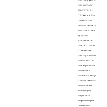
B67855882 y domicilio
C/ DUQUESA DE
PARCENT Nº 8, 1º,
C.P. 29001 MALAGA,
con la finalidad de
atender su solicitud de
información. La base
legal para el
tratamiento de sus
datos se encuentra en
el consentimiento
prestado para el envío
de información. Los
datos proporcionados
se conservarán
mientras se mantenga
la relación contractual
o durante los años
necesarios para
cumplir con las
obligaciones legales.
Los datos no se