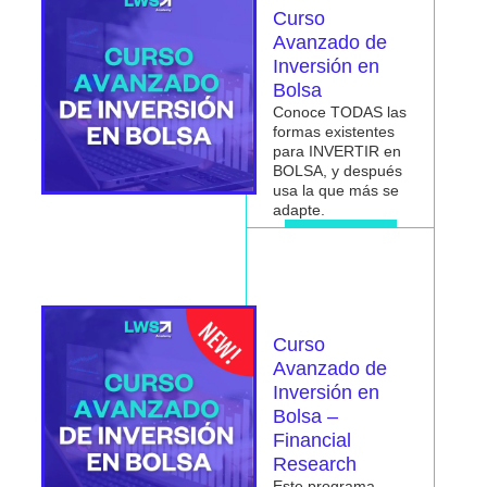
Curso
Avanzado de
Inversión en
Bolsa
Conoce TODAS las
formas existentes
para INVERTIR en
BOLSA, y después
usa la que más se
adapte.
Me interesa
Curso
Avanzado de
Inversión en
Bolsa –
Financial
Research
Este programa