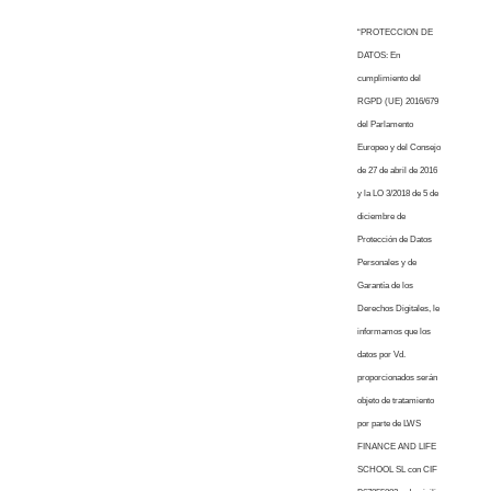
“PROTECCION DE
DATOS: En
cumplimiento del
RGPD (UE) 2016/679
del Parlamento
Europeo y del Consejo
de 27 de abril de 2016
y la LO 3/2018 de 5 de
diciembre de
Protección de Datos
Personales y de
Garantía de los
Derechos Digitales, le
informamos que los
datos por Vd.
proporcionados serán
objeto de tratamiento
por parte de LWS
FINANCE AND LIFE
SCHOOL SL con CIF