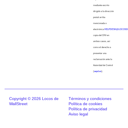
mediante escrito
dirigido a la dirección
postal arriba
mencionada o
electrónica
HELPDESK@LOCOSD
copia del DNI en
ambos casos, así
como el derecho a
presentar una
reclamación ante la
Autoridad de Control
(
aepd.es
).
Copyright © 2026 Locos de
Términos y condiciones
WallStreet
Política de cookies
Política de privacidad
Aviso legal