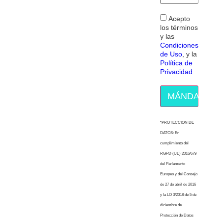
Acepto
los términos
y las
Condiciones
de Uso
, y la
Política de
Privacidad
MÁNDAME E
“PROTECCION DE
DATOS: En
cumplimiento del
RGPD (UE) 2016/679
del Parlamento
Europeo y del Consejo
de 27 de abril de 2016
y la LO 3/2018 de 5 de
diciembre de
Protección de Datos