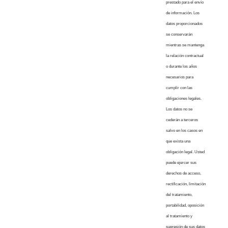
prestado para el envío
de información. Los
datos proporcionados
se conservarán
mientras se mantenga
la relación contractual
o durante los años
necesarios para
cumplir con las
obligaciones legales.
Los datos no se
cederán a terceros
salvo en los casos en
que exista una
obligación legal. Usted
puede ejercer sus
derechos de acceso,
rectificación, limitación
del tratamiento,
portabilidad, oposición
al tratamiento y
supresión de sus datos