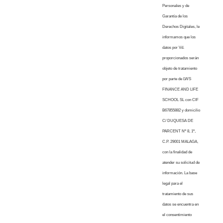
Personales y de
Garantía de los
Derechos Digitales, le
informamos que los
datos por Vd.
proporcionados serán
objeto de tratamiento
por parte de LWS
FINANCE AND LIFE
SCHOOL SL con CIF
B67855882 y domicilio
C/ DUQUESA DE
PARCENT Nº 8, 1º,
C.P. 29001 MALAGA,
con la finalidad de
atender su solicitud de
información. La base
legal para el
tratamiento de sus
datos se encuentra en
el consentimiento