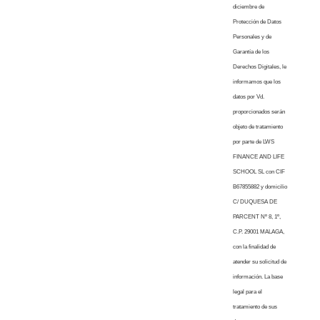
diciembre de
Protección de Datos
Personales y de
Garantía de los
Derechos Digitales, le
informamos que los
datos por Vd.
proporcionados serán
objeto de tratamiento
por parte de LWS
FINANCE AND LIFE
SCHOOL SL con CIF
B67855882 y domicilio
C/ DUQUESA DE
PARCENT Nº 8, 1º,
C.P. 29001 MALAGA,
con la finalidad de
atender su solicitud de
información. La base
legal para el
tratamiento de sus