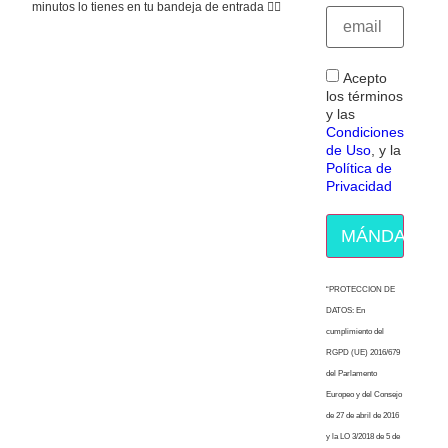
minutos lo tienes en tu bandeja de entrada 👇🏻
Acepto
los términos
y las
Condiciones
de Uso
, y la
Política de
Privacidad
MÁNDAME E
“PROTECCION DE
DATOS: En
cumplimiento del
RGPD (UE) 2016/679
del Parlamento
Europeo y del Consejo
de 27 de abril de 2016
y la LO 3/2018 de 5 de