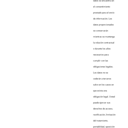
datos se encuentra en
el consentimiento
prestado para el envío
de información. Los
datos proporcionados
se conservarán
mientras se mantenga
la relación contractual
o durante los años
necesarios para
cumplir con las
obligaciones legales.
Los datos no se
cederán a terceros
salvo en los casos en
que exista una
obligación legal. Usted
puede ejercer sus
derechos de acceso,
rectificación, limitación
del tratamiento,
portabilidad, oposición